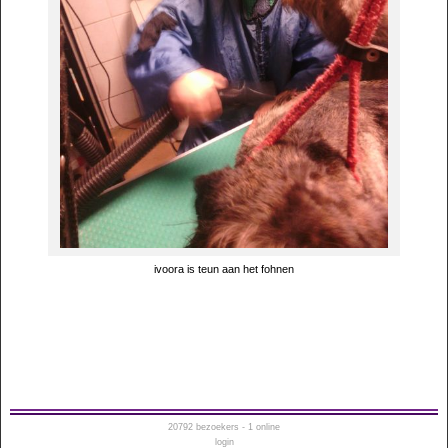
ivoora is teun aan het fohnen
20792
bezoekers - 1 online
login