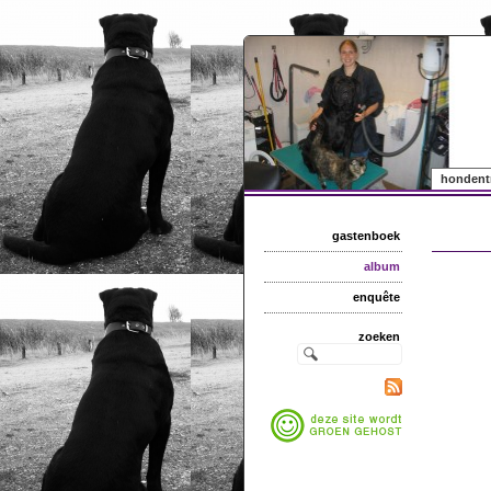
hondent
gastenboek
album
enquête
zoeken