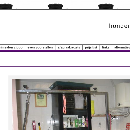
honden
rimsalon zippo
even voorstellen
afspraakregels
prijslijst
links
alternati