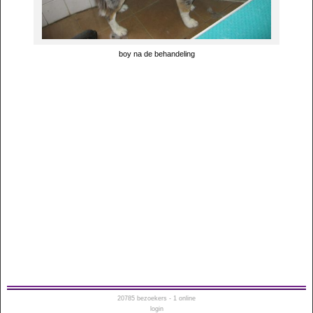
boy na de behandeling
20785
bezoekers - 1 online
login